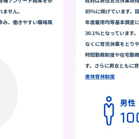
各種アンケート結果を参
政府は男性育児休業取得率
れません。
85％に掲げています。
歩み、働きやすい職場風
年度雇用均等基本調査
30.1%となっていま
なくに育児休業をとりや
時間勤務制度や在宅勤
す。さらに男女ともに
産休育休制度
男性
10