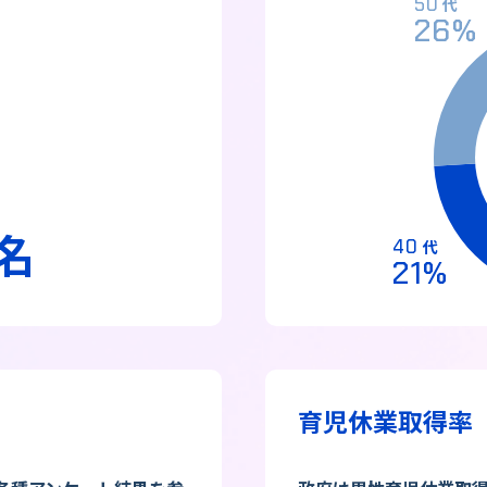
50
代
26
%
名
40
代
21
%
育児休業取得率