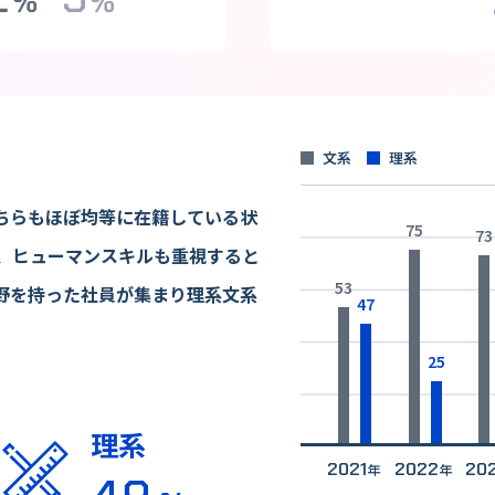
%
%
文系
理系
ちらもほぼ均等に在籍している状
75
73
が、ヒューマンスキルも重視すると
53
野を持った社員が集まり理系文系
47
25
理系
2021
2022
20
年
年