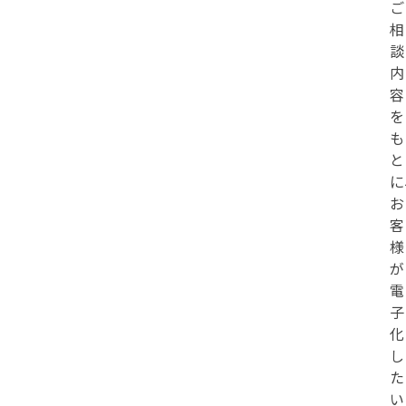
ご
相
談
内
容
を
も
と
に
お
客
様
が
電
子
化
し
た
い