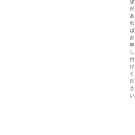
望
が
あ
れ
ば
お
申
し
付
け
く
だ
さ
い