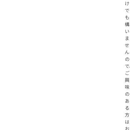
け
で
も
構
い
ま
せ
ん
の
で
ご
興
味
の
あ
る
方
は
お