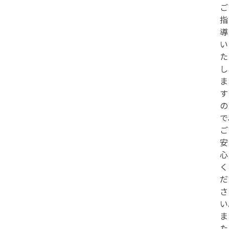
ご
指
導
い
た
し
ま
す
の
で
ご
安
心
く
だ
さ
い
ま
た