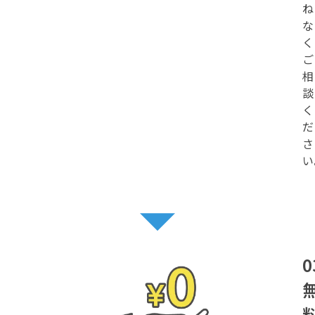
ね
な
く
ご
相
談
く
だ
さ
い