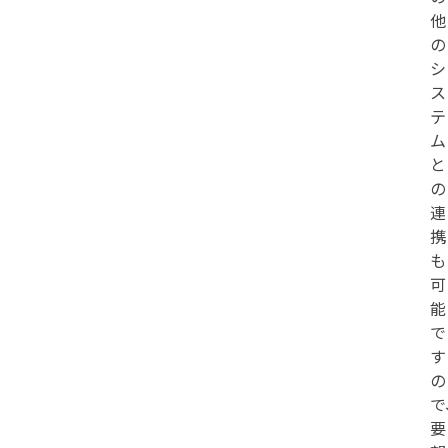
他
の
シ
ス
テ
ム
と
の
連
携
も
可
能
で
す
の
で
要