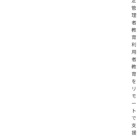
定
管
理
者
教
育
利
用
者
教
育
を
リ
モ
ー
ト
で
支
援