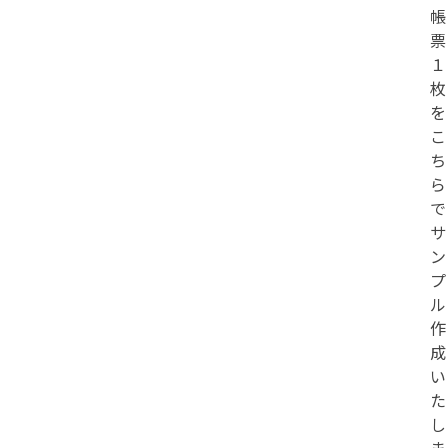
帳
票
１
枚
を
こ
ち
ら
で
サ
ン
プ
ル
作
成
い
た
し