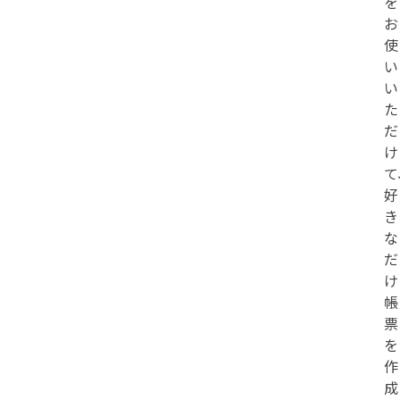
を
お
使
い
い
た
だ
け
て
好
き
な
だ
け
帳
票
を
作
成