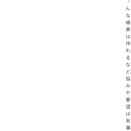
「
ん
な
帳
票
は
作
れ
る
な
ど
悩
み
や
要
望
は
気
兼