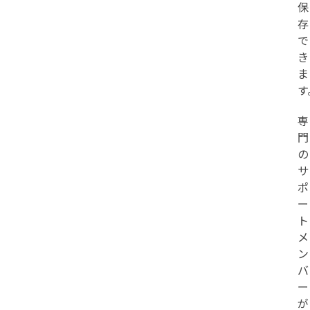
保
存
で
き
ま
す
専
門
の
サ
ポ
ー
ト
メ
ン
バ
ー
が