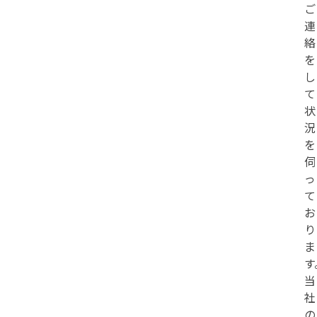
ご
連
絡
を
し
て
状
況
を
伺
っ
て
お
り
ま
す
当
社
の