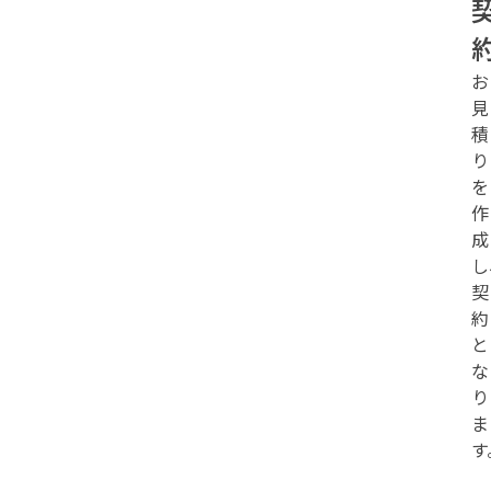
お
見
積
り
を
作
成
し
契
約
と
な
り
ま
す