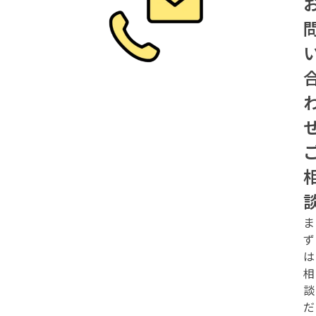
ま
ず
は
相
談
だ