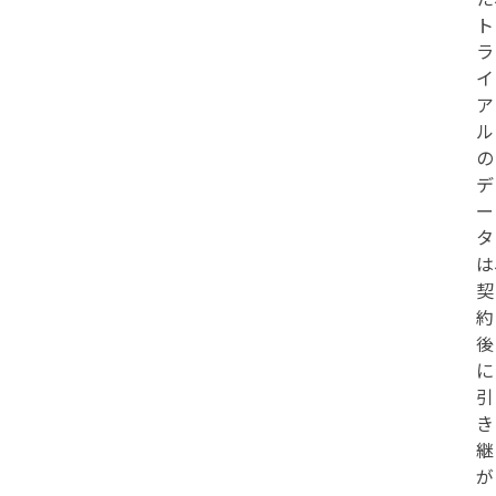
ト
ラ
イ
ア
ル
の
デ
ー
タ
は
契
約
後
に
引
き
継
が