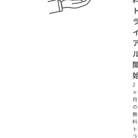
2
ヶ
月
の
無
料
ト
ラ