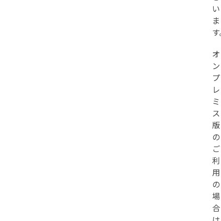
い
ま
す
オ
ン
プ
レ
ミ
ス
版
の
ご
利
用
の
場
合
は