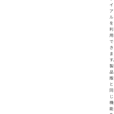
イ
ア
ル
を
利
用
で
き
ま
す
製
品
版
と
同
じ
機
能