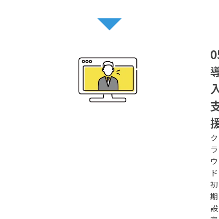
ク
ラ
ウ
ド
初
期
設