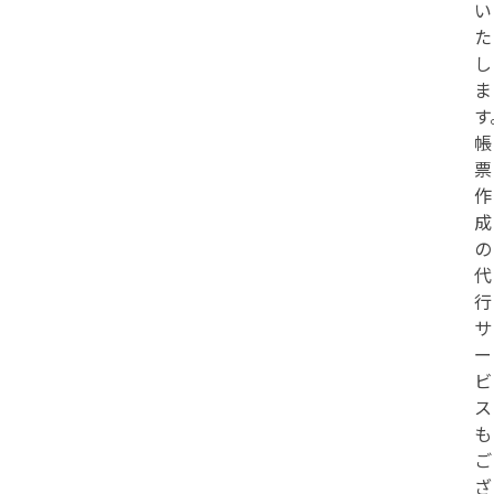
い
た
し
ま
す
帳
票
作
成
の
代
行
サ
ー
ビ
ス
も
ご
ざ