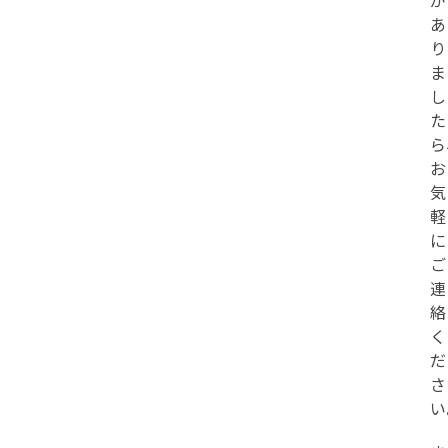
が
あ
り
ま
し
た
ら
お
気
軽
に
ご
連
絡
く
だ
さ
い