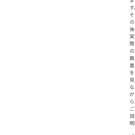
ま
す
そ
の
後
実
際
の
画
面
を
見
な
が
ら
ご
説
明