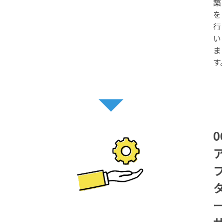
築
を
行
い
ま
す