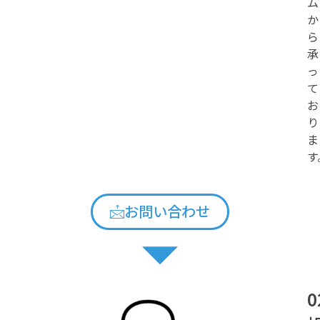
ム
か
ら
承
っ
て
お
り
ま
す
お問い合わせ