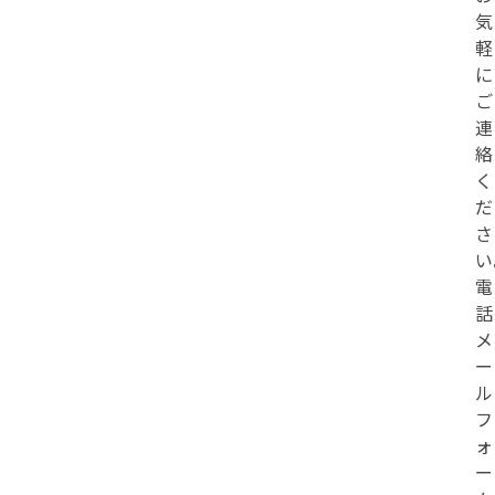
気
軽
に
ご
連
絡
く
だ
さ
い
電
話
メ
ー
ル
フ
ォ
ー