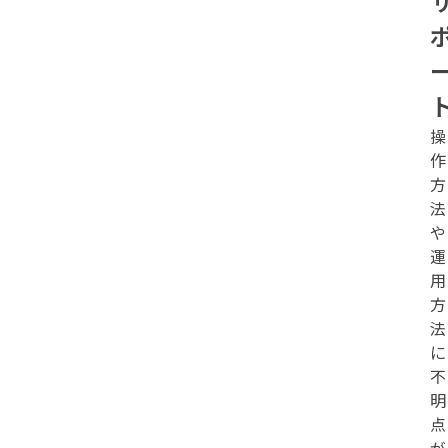
操
作
方
法
や
運
用
方
法
に
不
明
点