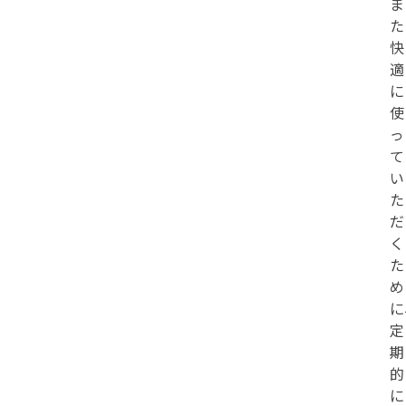
ま
た
快
適
に
使
っ
て
い
た
だ
く
た
め
に
定
期
的
に