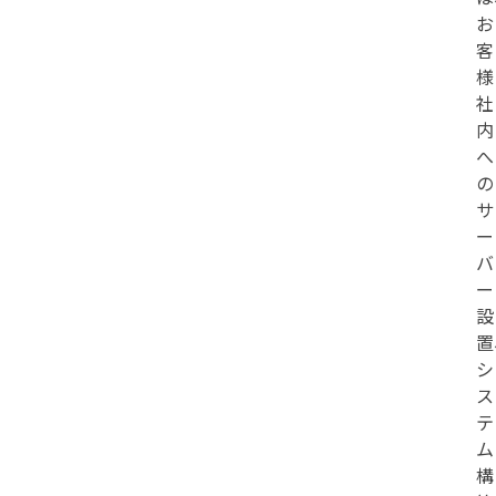
お
客
様
社
内
へ
の
サ
ー
バ
ー
設
置
シ
ス
テ
ム
構