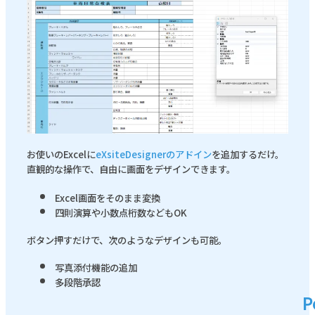
お使いのExcelに
eXsiteDesignerのアドイン
を追加するだけ。
直観的な操作で、自由に画面をデザインできます。
Excel画面をそのまま変換
四則演算や小数点桁数などもOK
ボタン押すだけで、次のようなデザインも可能。
写真添付機能の追加
多段階承認
P