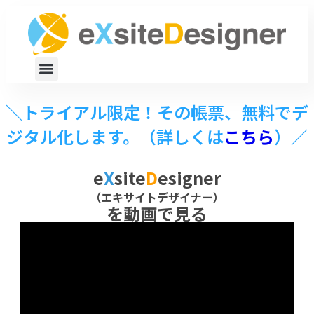
＼トライアル限定！その帳票、無料でデ
ジタル化します。（詳しくは
こちら
）／
e
X
site
D
esigner
（エキサイトデザイナー）
を動画で見る