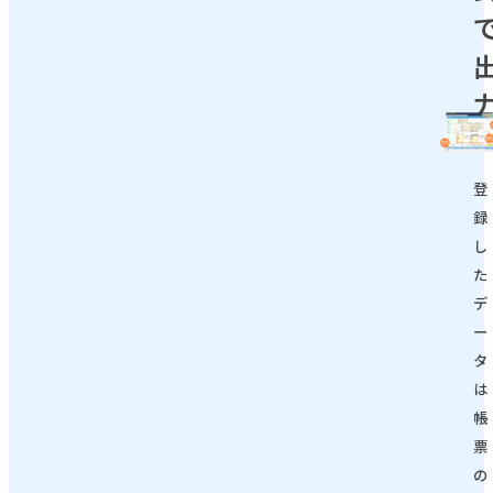
登
録
し
た
デ
ー
タ
は
帳
票
の