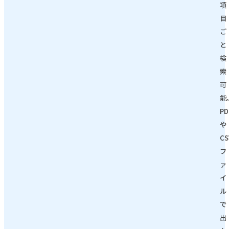
項
目
ご
と
検
索
可
能
PD
や
CS
フ
ァ
イ
ル
で
出