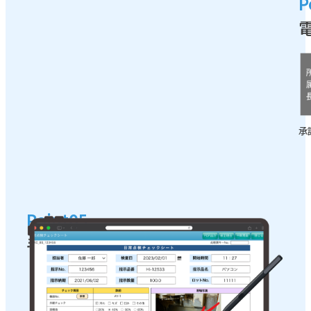
P
承
Point05
手書き機能