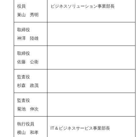
役員
ビジネスソリューション事業部長
巣山 秀明
取締役
神澤 陸雄
取締役
佐藤 公衛
監査役
杉森 政茂
監査役
菊池 伸次
執行役員
IT＆ビジネスサービス事業部長
横山 和孝