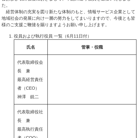
た。
経営体制の充実を図り新たな体制のもと、情報サービス企業として
地域社会の発展に向け一層の努力をしてまいりますので、今後とも皆
様のご支援ご鞭撻を賜りますようお願い申し上げます。
役員および執行役員 一覧（6月11日付）
氏名
管掌・役職
代表取締役会
長 兼
最高経営責任
者（CEO）
神澤 鋭二
代表取締役社
長 兼
最高執行責任
者（COO）