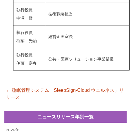
執行役員
技術戦略担当
中澤 賢
執行役員
経営企画室長
稲葉 光治
執行役員
公共・医療ソリューション事業部長
伊藤 嘉春
←
睡眠管理システム「SleepSign-Cloud ウェルネス」リ
投稿ナビゲーション
リース
ニュースリリース年別一覧
2026年