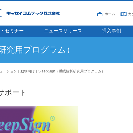
ホーム
カ
・セミナー
ニュースリリース
導入事例
解析研究用プログラム）
ューション
｜
動物向け
｜
SleepSign（睡眠解析研究用プログラム）
サポート