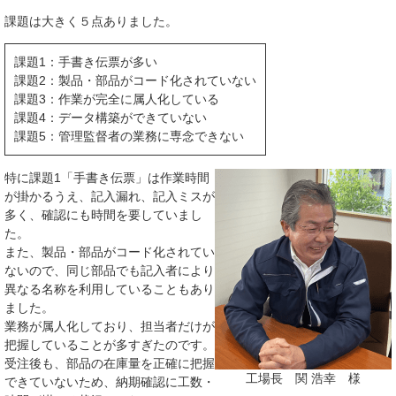
課題は大きく５点ありました。
課題1：手書き伝票が多い
課題2：製品・部品がコード化されていない
課題3：作業が完全に属人化している
課題4：データ構築ができていない
課題5：管理監督者の業務に専念できない
特に課題1「手書き伝票」は作業時間
が掛かるうえ、記入漏れ、記入ミスが
多く、確認にも時間を要していまし
た。
また、製品・部品がコード化されてい
ないので、同じ部品でも記入者により
異なる名称を利用していることもあり
ました。
業務が属人化しており、担当者だけが
把握していることが多すぎたのです。
受注後も、部品の在庫量を正確に把握
工場長 関 浩幸 様
できていないため、納期確認に工数・