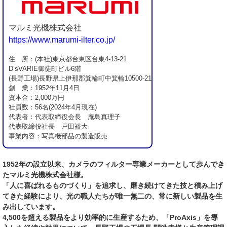
マルミ光機株式会社
https://www.marumi-ilter.co.jp/
住 所：(本社)東京都台東区台東4-13-21
D’sVARIE御徒町ビル6階
(長野工場)長野県上伊那郡箕輪町中箕輪10500-21
創 業：1952年11月4日
資本金：2,000万円
社員数：56名(2024年4月現在)
代表者：代表取締役会長 庵島真理子
代表取締役社長 戸田裕大
事業内容：写真機部品の製造販売
1952年の設立以来、カメラのフィルター専業メーカーとして歩んでき
たマルミ光機株式会社様。
「人に喜ばれるものづくり」を追求し、磨き続けてきた技と積み上げ
てきた経験により、光の職人たちが唯一無二の、常に新しい製品を生
み出しています。
4,500を超える製品をより効率的に生産するため、「ProAxis」を導