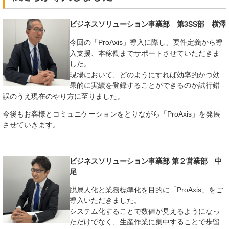
ビジネスソリューション事業部 第3SS部 横澤
今回の「ProAxis」導入に際し、要件定義から導
入支援、本稼働までサポートさせていただきま
した。
現場において、どのようにすれば効率的かつ効
果的に実績を登録することができるのか試行錯
誤のうえ現在のやり方に至りました。
今後もお客様とコミュニケーションをとりながら「ProAxis」を発展
させていきます。
ビジネスソリューション事業部 第２営業部 中
尾
脱属人化と業務標準化を目的に「ProAxis」をご
導入いただきました。
システム化することで数値が見えるようになっ
ただけでなく、生産作業に集中することで歩留