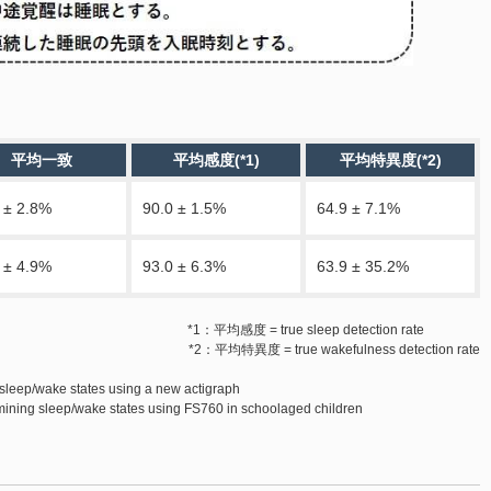
平均一致
平均感度(*1)
平均特異度(*2)
 ± 2.8%
90.0 ± 1.5%
64.9 ± 7.1%
 ± 4.9%
93.0 ± 6.3%
63.9 ± 35.2%
*1：平均感度 = true sleep detection rate
*2：平均特異度 = true wakefulness detection rate
sleep/wake states using a new actigraph
ning sleep/wake states using FS760 in schoolaged children
！