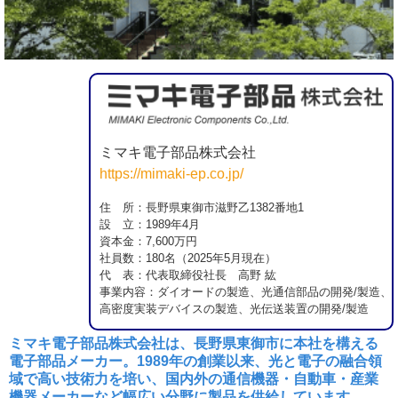
ミマキ電子部品株式会社
https://mimaki-ep.co.jp/
住 所：長野県東御市滋野乙1382番地1
設 立：1989年4月
資本金：7,600万円
社員数：180名（2025年5月現在）
代 表：
代表取締役社長 高野 紘
事業内容：ダイオードの製造、光通信部品の開発/製造、
高密度実装デバイスの製造、光伝送装置の開発/製造
ミマキ電子部品株式会社は、長野県東御市に本社を構える
電子部品メーカー。1989年の創業以来、光と電子の融合領
域で高い技術力を培い、国内外の通信機器・自動車・産業
機器メーカーなど幅広い分野に製品を供給しています。