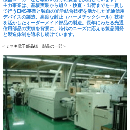
主力事業は、基板実装から組立・検査・出荷までを一貫し
て行うEMS事業と独自の光学結合技術を活かした光通信用
デバイスの製造、高度な封止（ハーメチックシール）技術
を活かしたオーダーメイド部品の製造。長年にわたる光通
信用部品の実績を背景に、時代のニーズに応える製品開発
と製造体制を追求し続けています。
＜ミマキ電子部品様 製品の一部＞