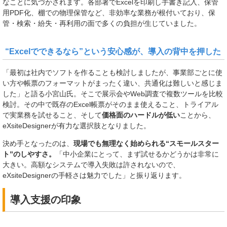
なことに気づかされます。各部署でExcelを印刷し手書き記入、保管
用PDF化、棚での物理保管など、非効率な業務が根付いており、保
管・検索・紛失・再利用の面で多くの負担が生じていました。
“Excelでできるなら”という安心感が、導入の背中を押した
「最初は社内でソフトを作ることも検討しましたが、事業部ごとに使
い方や帳票のフォーマットがまったく違い、共通化は難しいと感じま
した」と語る小宮山氏。そこで展示会やWeb調査で複数ツールを比較
検討。その中で既存のExcel帳票がそのまま使えること、トライアル
で実業務を試せること、そして
価格面のハードルが低い
ことから、
eXsiteDesignerが有力な選択肢となりました。
決め手となったのは、
現場でも無理なく始められる“スモールスター
ト”のしやすさ。
「中小企業にとって、まず試せるかどうかは非常に
大きい。高額なシステムで導入失敗は許されないので、
eXsiteDesignerの手軽さは魅力でした」と振り返ります。
導入支援の印象