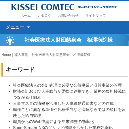
ホーム
カタログ
お問い合わせ
サイトマップ
コンテンツへ移動
メニュー
社会医療法人財団慈泉会 相澤病院様
Home
｜
導入事例
｜
社会医療法人財団慈泉会 相澤病院様
キーワード
社会医療法人の会計処理に必要な公益事業と収益事業の管理
財務会計および人事給与が柔軟に連携でき、業務の負担軽減に
つながる仕組み
人事マスタの情報を活用した人事異動通知書などの作成
職種ごとに異なる単価や各種手当など病院ならではの項目を反
映した給与管理
職員からのWeb申請による年末調整の効率化
SuperStream-NXのグリッド機能を活かした業務効率化